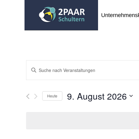
Unternehmensk
Veranstaltungen
Bitte
Suche
Schlüsselwort
und
eingeben.
Ansichten,
Suche
9. August 2026
Navigation
Heute
nach
Veranstaltungen
Datum
Schlüsselwort.
wählen.